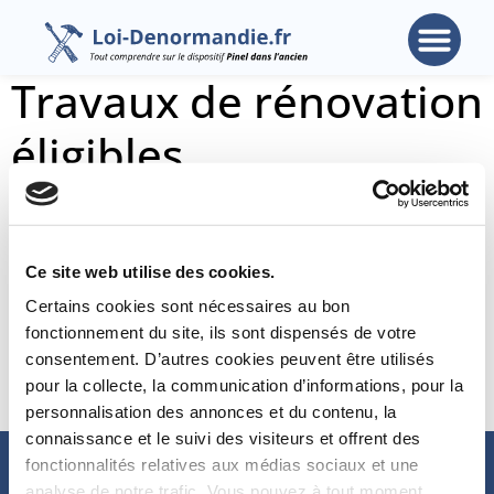
Travaux de rénovation
éligibles
Les types de travaux éligibles au
dispositif Denormandie 2026
Ce site web utilise des cookies.
Certains cookies sont nécessaires au bon
Travaux de rénovation : quelle est la
fonctionnement du site, ils sont dispensés de votre
marche à suivre ?
consentement. D’autres cookies peuvent être utilisés
pour la collecte, la communication d’informations, pour la
Quels sont les documents à conserver ?​
personnalisation des annonces et du contenu, la
connaissance et le suivi des visiteurs et offrent des
fonctionnalités relatives aux médias sociaux et une
analyse de notre trafic. Vous pouvez à tout moment