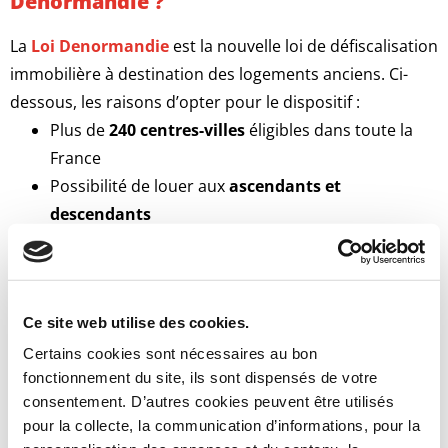
Denormandie ?
La
Loi Denormandie
est la nouvelle loi de défiscalisation
immobilière à destination des logements anciens. Ci-
dessous, les raisons d’opter pour le dispositif :
Plus de
240 centres-villes
éligibles dans toute la
France
Possibilité de louer aux
ascendants et
descendants
Réductions d’impôts progressives selon la durée
locative, jusqu’à
21% du prix d’achat du bien
(location de 12 ans)
Ce site web utilise des cookies.
Les
travaux de rénovation du bien
entrent dans
le calcul des réductions d’impôt
Certains cookies sont nécessaires au bon
fonctionnement du site, ils sont dispensés de votre
consentement. D’autres cookies peuvent être utilisés
Déficit foncier : quels avantages ?
pour la collecte, la communication d’informations, pour la